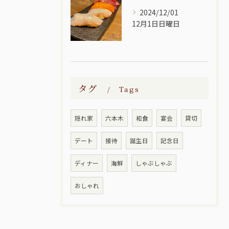
2024/12/01
12月1日日曜日
タグ
Tags
隠れ家
六本木
和食
宴会
貸切
デート
接待
誕生日
記念日
ディナー
海鮮
しゃぶしゃぶ
おしゃれ