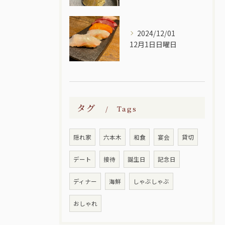
2024/12/01
12月1日日曜日
タグ
Tags
隠れ家
六本木
和食
宴会
貸切
デート
接待
誕生日
記念日
ディナー
海鮮
しゃぶしゃぶ
おしゃれ