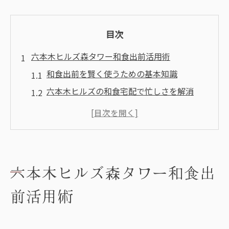
目次
六本木ヒルズ森タワー和食出前活用術
和食出前を賢く使うための基本知識
六本木ヒルズの和食宅配で忙しさを解消
和食出前が森タワーで選ばれる理由とは
和食宅配でオフィスランチの質を高めるコ
ツ
出前和食で六本木の利便性を最大活用
六本木ヒルズ森タワー和食出
雨の日でも快適な森タワーへの和食デリバリー
前活用術
体験
和食出前は雨天時もスムーズに受け取れる
森タワーで和食宅配を頼む際のアクセス術