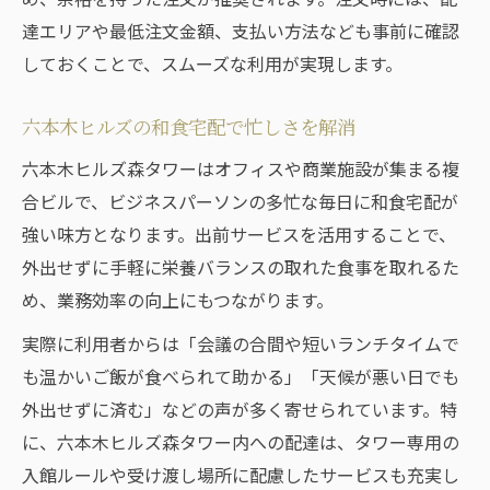
忙しい合間でも和食出前が頼れる理由
達エリアや最低注文金額、支払い方法なども事前に確認
ランチタイムの満足度を上げる和食宅配術
しておくことで、スムーズな利用が実現します。
森タワー勤務に最適な和食宅配の選び方
六本木ヒルズの和食宅配で忙しさを解消
和食宅配を選ぶ際のポイントと注意点
六本木ヒルズ森タワーはオフィスや商業施設が集まる複
森タワー勤務者必見の和食出前活用法
合ビルで、ビジネスパーソンの多忙な毎日に和食宅配が
高品質な和食宅配の見極め方を解説
強い味方となります。出前サービスを活用することで、
和食出前で失敗しない注文のコツ
外出せずに手軽に栄養バランスの取れた食事を取れるた
宅配和食を選ぶときのチェックリスト
め、業務効率の向上にもつながります。
六本木で和食宅配を最大限活かすコツ
実際に利用者からは「会議の合間や短いランチタイムで
和食宅配の利便性を引き出す注文術
も温かいご飯が食べられて助かる」「天候が悪い日でも
六本木エリアで人気の和食出前利用法
外出せずに済む」などの声が多く寄せられています。特
和食宅配を賢く使うためのタイミング
に、六本木ヒルズ森タワー内への配達は、タワー専用の
オフィスに最適な和食出前の頼み方
入館ルールや受け渡し場所に配慮したサービスも充実し