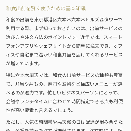
和食出前を賢く使うための基本知識
雨の日に便利な和食デリバリーの工夫
和食宅配で濡れずにオフィスへ直行可能
和食の出前を東京都港区六本木六本木ヒルズ森タワーで
利用する際、まず知っておきたいのは、出前サービスの
雨天時の和食出前受け取りポイント解説
選び方や注文方法のポイントです。近年では、スマート
和食を効率良く楽しむ六本木ヒルズの新常識
フォンアプリやウェブサイトから簡単に注文でき、オフ
和食出前で時間を有効活用する方法
ィスや自宅まで温かい和食弁当を届けてくれるサービス
六本木ヒルズで和食宅配が注目される背景
が増えています。
オフィス街の和食デリバリー最新トレンド
特に六本木周辺では、和食の出前サービスの種類も豊富
和食宅配を活用したランチタイム革命
で、弁当や丼もの、寿司や煮物など幅広いメニューが選
六本木ヒルズで和食出前が支持される理由
べるのが魅力です。忙しいビジネスパーソンにとって、
オフィスの合間に輝く和食出前の魅力とは
会議やランチタイムに合わせて時間指定できる点も利便
和食出前で業務効率化を実現するポイント
性が高い要素と言えるでしょう。
オフィスワークに最適な和食宅配活用法
ただし、人気の時間帯や悪天候の日は配達が混み合うた
和食宅配で気分転換と健康管理を両立
め、余裕を持った注文が推奨されます。注文時には、配